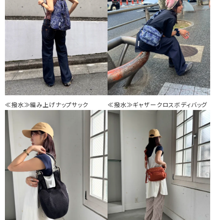
≪撥水≫編み上げナップサック
≪撥水≫ギャザークロスボディバッグ