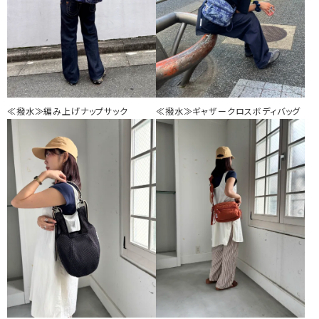
≪撥水≫編み上げナップサック
≪撥水≫ギャザークロスボディバッグ