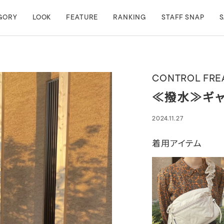
GORY
LOOK
FEATURE
RANKING
STAFF SNAP
S
CONTROL FRE
≪撥水≫ギャ
2024.11.27
着用アイテム