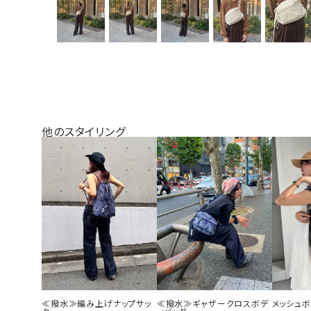
他のスタイリング
≪撥水≫編み上げナップサッ
≪撥水≫ギャザークロスボデ
メッシュ