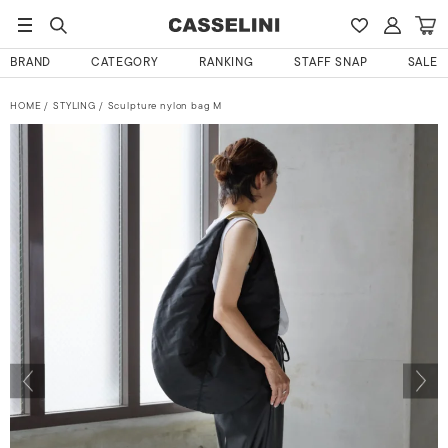
BRAND
CATEGORY
RANKING
STAFF SNAP
SALE
HOME
STYLING
Sculpture nylon bag M