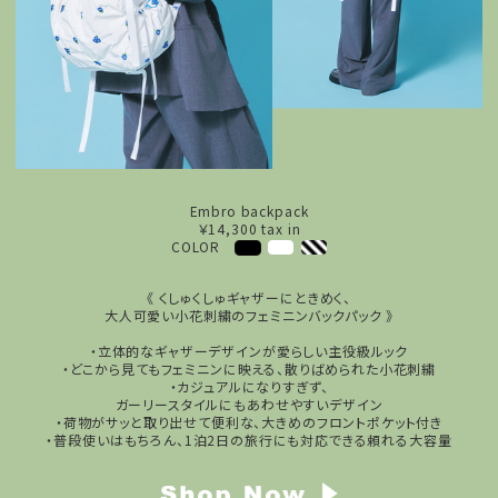
Embro backpack
￥14,300 tax in
COLOR
《 くしゅくしゅギャザーにときめく、
大人可愛い小花刺繍のフェミニンバックパック 》
・立体的なギャザーデザインが愛らしい主役級ルック
・どこから見てもフェミニンに映える、散りばめられた小花刺繍
・カジュアルになりすぎず、
ガーリースタイルにもあわせやすいデザイン
・荷物がサッと取り出せて便利な、大きめのフロントポケット付き
・普段使いはもちろん、1泊2日の旅行にも対応できる頼れる大容量