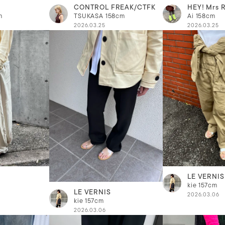
CONTROL FREAK/CTFK
HEY! Mrs 
m
TSUKASA
158cm
Ai
158cm
2026.03.25
2026.03.25
LE VERNIS
kie
157cm
LE VERNIS
2026.03.06
kie
157cm
2026.03.06