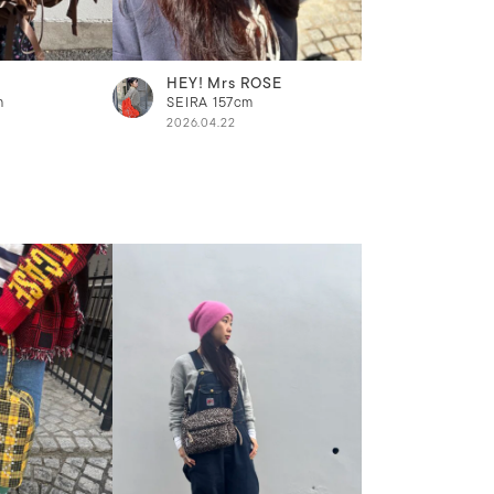
HEY! Mrs ROSE
m
SEIRA
157cm
2026.04.22