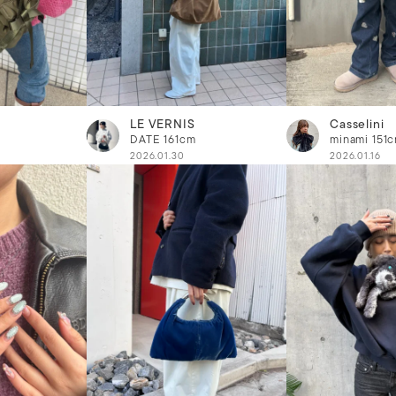
LE VERNIS
Casselini
m
DATE
161cm
minami
151
2026.01.30
2026.01.16