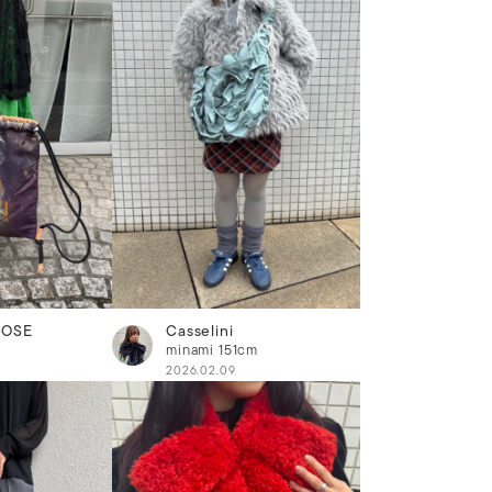
ROSE
Casselini
minami
151cm
2026.02.09