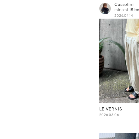
Casselini
minami
151c
2026.04.14
LE VERNIS
2026.03.06