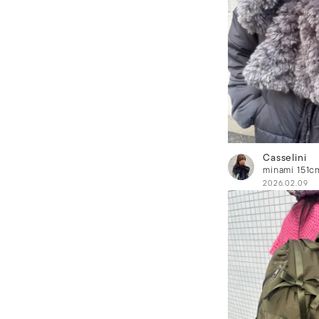
Casselini
minami
151c
2026.02.09