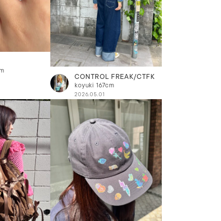
cm
CONTROL FREAK/CTFK
koyuki
167cm
2026.05.01