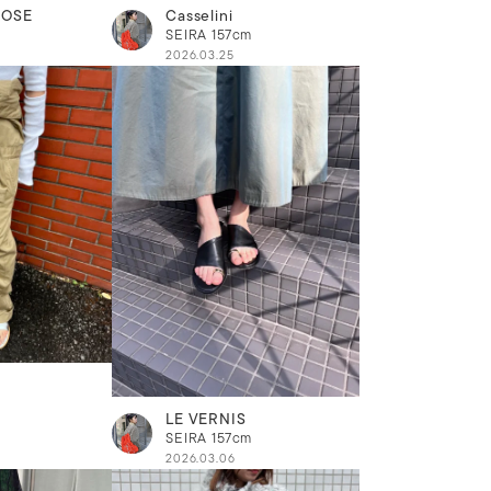
ROSE
Casselini
SEIRA
157cm
2026.03.25
LE VERNIS
SEIRA
157cm
2026.03.06