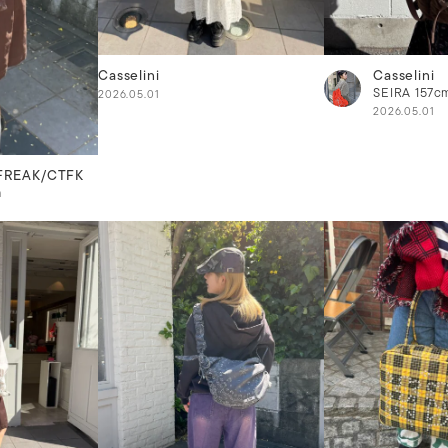
Casselini
Casselini
SEIRA
157c
2026.05.01
2026.05.01
FREAK/CTFK
m