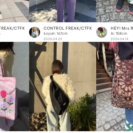
FREAK/CTFK
CONTROL FREAK/CTFK
HEY! Mrs 
m
koyuki
167cm
Ai
158cm
2026.04.22
2026.04.14