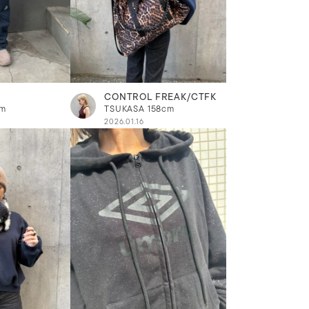
CONTROL FREAK/CTFK
cm
TSUKASA
158cm
2026.01.16