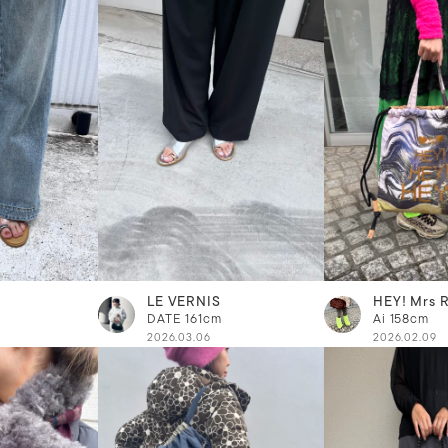
LE VERNIS
HEY! Mrs 
DATE
161cm
Ai
158cm
2026.03.06
2026.02.09