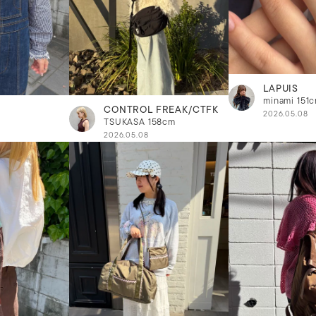
LAPUIS
minami
151
CONTROL FREAK/CTFK
2026.05.08
TSUKASA
158cm
2026.05.08