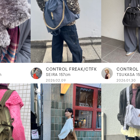
CONTROL FREAK/CTFK
CONTROL 
m
SEIRA
157cm
TSUKASA
1
2026.02.09
2026.01.30