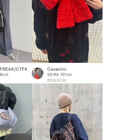
FREAK/CTFK
Casselini
58cm
SEIRA
157cm
2026.01.30