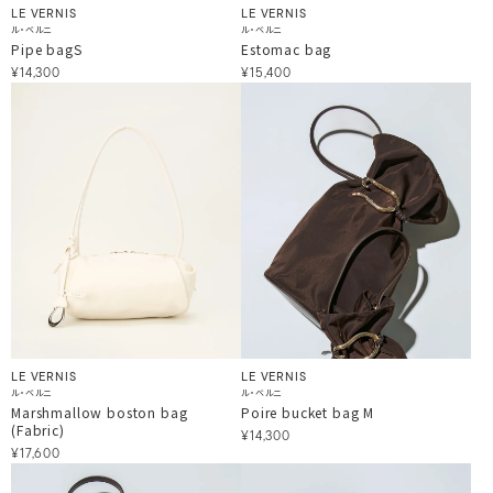
LE VERNIS
LE VERNIS
ル・ベルニ
ル・ベルニ
Pipe bagS
Estomac bag
¥14,300
¥15,400
LE VERNIS
LE VERNIS
ル・ベルニ
ル・ベルニ
Marshmallow boston bag
Poire bucket bag M
(Fabric)
¥14,300
¥17,600