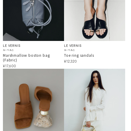
LE VERNIS
LE VERNIS
ル・ベルニ
ル・ベルニ
Marshmallow boston bag
Toe ring sandals
(Fabric)
¥12,320
¥17,600