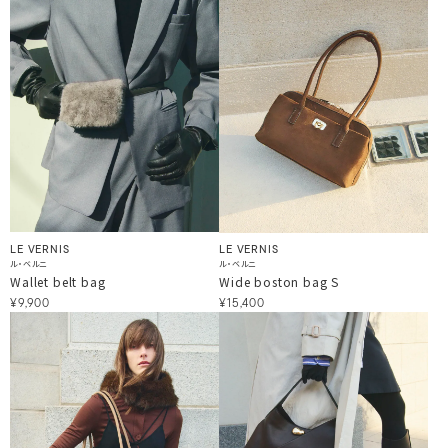
LE VERNIS
LE VERNIS
ル・ベルニ
ル・ベルニ
Wide boston bag S
Wallet belt bag
¥15,400
¥9,900