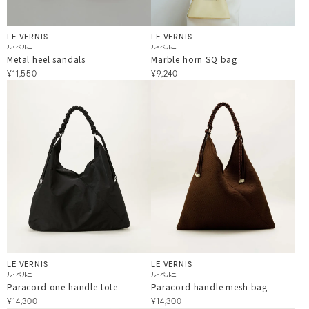
LE VERNIS
LE VERNIS
ル・ベルニ
ル・ベルニ
Metal heel sandals
Marble horn SQ bag
¥11,550
¥9,240
LE VERNIS
LE VERNIS
ル・ベルニ
ル・ベルニ
Paracord one handle tote
Paracord handle mesh bag
¥14,300
¥14,300