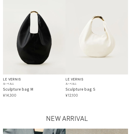
LE VERNIS
LE VERNIS
ル・ベルニ
ル・ベルニ
Sculpture bag M
Sculpture bag S
¥14,300
¥12,100
NEW ARRIVAL