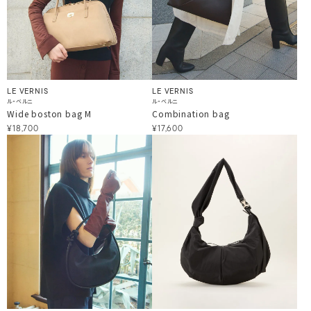
LE VERNIS
LE VERNIS
ル・ベルニ
ル・ベルニ
Wide boston bag M
Combination bag
¥18,700
¥17,600