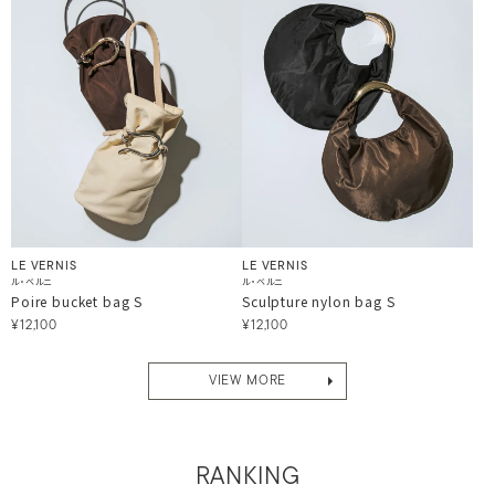
LE VERNIS
LE VERNIS
ル・ベルニ
ル・ベルニ
Poire bucket bag S
Sculpture nylon bag S
¥12,100
¥12,100
VIEW MORE
RANKING